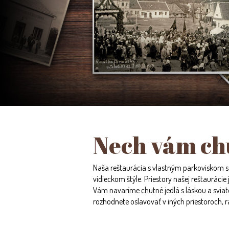
Nech vám ch
Naša reštaurácia s vlastným parkoviskom sa
vidieckom štýle. Priestory našej reštaurácie
Vám navaríme chutné jedlá s láskou a sviat
rozhodnete oslavovať v iných priestoroch, 