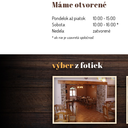
Máme otvorené
Pondelok až piatok:
10:00 - 15:00
Sobota:
10:00 - 16:00 *
Nedela:
zatvorené
* ak nie je uzavretá spoločnosť
výber
z fotiek