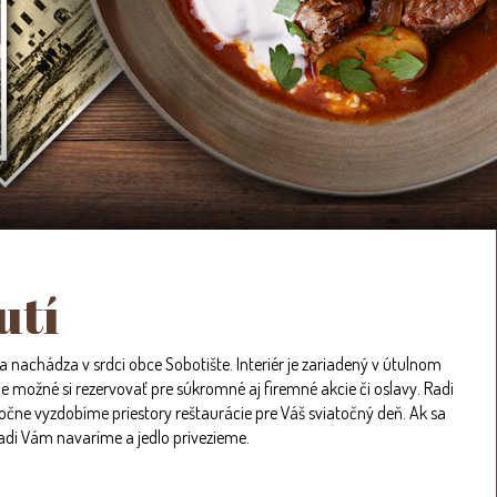
utí
 nachádza v srdci obce Sobotište. Interiér je zariadený v útulnom
 je možné si rezervovať pre súkromné aj firemné akcie či oslavy. Radi
očne vyzdobíme priestory reštaurácie pre Váš sviatočný deň. Ak sa
radi Vám navaríme a jedlo privezieme.