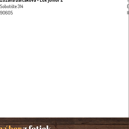
Sobotište 314
E
90605
I
výber
z fotiek